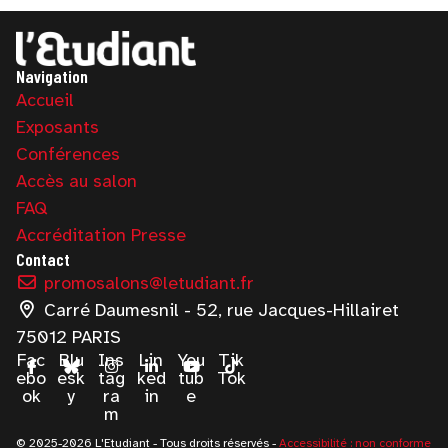
Navigation
Accueil
Exposants
Conférences
Accès au salon
FAQ
Accréditation Presse
Contact
promosalons@letudiant.fr
Carré Daumesnil - 52, rue Jacques-Hillairet
75012 PARIS
Fac
Blu
Ins
Lin
You
Tik
ebo
esk
tag
ked
tub
Tok
ok
y
ra
in
e
m
© 2025-2026 L'Etudiant - Tous droits réservés -
Accessibilité : non conforme